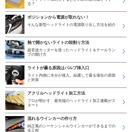
る？
ポジションから電源が取れない！
そんな新型ヘッドライトの電源取り出し方法を紹介
熱で開かないライトの殻割り方法
超音波カッターを使ったヘッドライト＆テールラン
プの開け方
ライトが曇る原因はバルブ挿入口
ライト内側に水分が侵入。結露して曇る場合の原因
と対策
アクリルヘッドライト加工方法
プロが明かす、最先端のヘッドライト加工連載がス
タート
流れるウインカーの作り方
純正風のシーケンシャルウインカーができるまでの
全工程