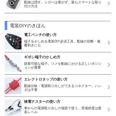
配線は隠す。シガーは塞がず。最もスマートな取り
付け方法
電装DIYのきほん
電工ペンチの使い方
端子をかしめる電装DIY必須工具。配線の切断・被
覆剥きにも
ギボシ端子のかしめ方
脱着可能な端子。ツメを配線にかける正しいポジシ
ョンが重要
エレクトロタップの使い方
配線分岐・電源取り出しができるコネクター。ハン
ダは不要
検電テスターの使い方
車からの電源取り出しの場面で使う。登場頻度は最
多レベル