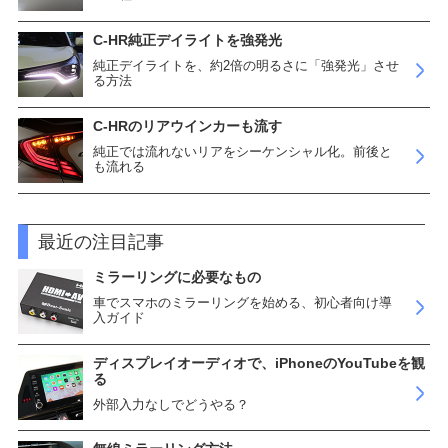
C-HR純正デイライトを強発光
純正デイライトを、約2倍の明るさに「強発光」させ
る方法
C-HRのリアウインカーも流す
純正では流れないリアをシーケンシャル化。前後と
も流れる
最近の注目記事
ミラーリングに必要なもの
車でスマホのミラーリングを始める、初心者向け導
入ガイド
ディスプレイオーディオで、iPhoneのYouTubeを観
る
外部入力なしでどうやる？