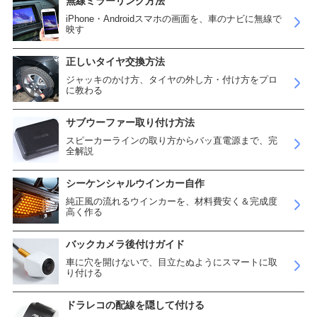
無線ミラーリング方法
iPhone・Androidスマホの画面を、車のナビに無線で
映す
正しいタイヤ交換方法
ジャッキのかけ方、タイヤの外し方・付け方をプロ
に教わる
サブウーファー取り付け方法
スピーカーラインの取り方からバッ直電源まで、完
全解説
シーケンシャルウインカー自作
純正風の流れるウインカーを、材料費安く＆完成度
高く作る
バックカメラ後付けガイド
車に穴を開けないで、目立たぬようにスマートに取
り付ける
ドラレコの配線を隠して付ける