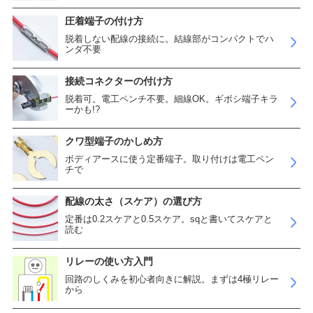
圧着端子の付け方
脱着しない配線の接続に。結線部がコンパクトでハ
ンダ不要
接続コネクターの付け方
脱着可。電工ペンチ不要。細線OK。ギボシ端子キラ
ーかも!?
クワ型端子のかしめ方
ボディアースに使う定番端子。取り付けは電工ペン
チで
配線の太さ（スケア）の選び方
定番は0.2スケアと0.5スケア。sqと書いてスケアと
読む
リレーの使い方入門
回路のしくみを初心者向きに解説。まずは4極リレー
から