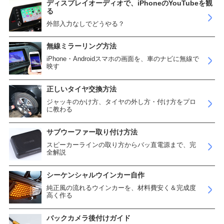
ディスプレイオーディオで、iPhoneのYouTubeを観
る
外部入力なしでどうやる？
無線ミラーリング方法
iPhone・Androidスマホの画面を、車のナビに無線で
映す
正しいタイヤ交換方法
ジャッキのかけ方、タイヤの外し方・付け方をプロ
に教わる
サブウーファー取り付け方法
スピーカーラインの取り方からバッ直電源まで、完
全解説
シーケンシャルウインカー自作
純正風の流れるウインカーを、材料費安く＆完成度
高く作る
バックカメラ後付けガイド