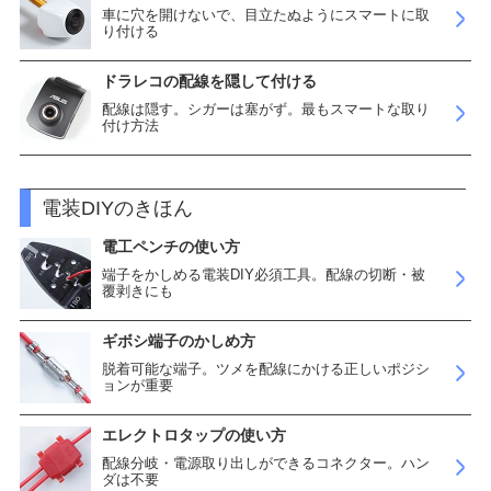
車に穴を開けないで、目立たぬようにスマートに取
り付ける
ドラレコの配線を隠して付ける
配線は隠す。シガーは塞がず。最もスマートな取り
付け方法
電装DIYのきほん
電工ペンチの使い方
端子をかしめる電装DIY必須工具。配線の切断・被
覆剥きにも
ギボシ端子のかしめ方
脱着可能な端子。ツメを配線にかける正しいポジシ
ョンが重要
エレクトロタップの使い方
配線分岐・電源取り出しができるコネクター。ハン
ダは不要