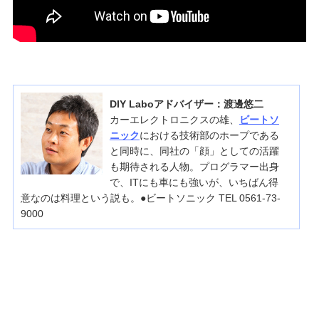
DIY Laboアドバイザー：渡邊悠二
カーエレクトロニクスの雄、
ビートソ
ニック
における技術部のホープである
と同時に、同社の「顔」としての活躍
も期待される人物。プログラマー出身
で、ITにも車にも強いが、いちばん得
意なのは料理という説も。●ビートソニック TEL 0561-73-
9000