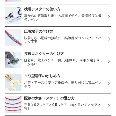
検電テスターの使い方
車からの電源取り出しの場面で使う。登場頻度は最
多レベル
圧着端子の付け方
脱着しない配線の接続に。結線部がコンパクトでハ
ンダ不要
接続コネクターの付け方
脱着可。電工ペンチ不要。細線OK。ギボシ端子キラ
ーかも!?
クワ型端子のかしめ方
ボディアースに使う定番端子。取り付けは電工ペン
チで
配線の太さ（スケア）の選び方
定番は0.2スケアと0.5スケア。sqと書いてスケアと
読む