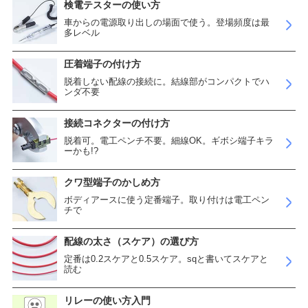
検電テスターの使い方
車からの電源取り出しの場面で使う。登場頻度は最
多レベル
圧着端子の付け方
脱着しない配線の接続に。結線部がコンパクトでハ
ンダ不要
接続コネクターの付け方
脱着可。電工ペンチ不要。細線OK。ギボシ端子キラ
ーかも!?
クワ型端子のかしめ方
ボディアースに使う定番端子。取り付けは電工ペン
チで
配線の太さ（スケア）の選び方
定番は0.2スケアと0.5スケア。sqと書いてスケアと
読む
リレーの使い方入門