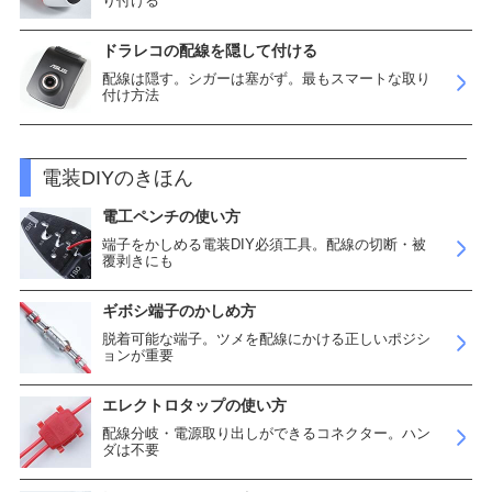
り付ける
ドラレコの配線を隠して付ける
配線は隠す。シガーは塞がず。最もスマートな取り
付け方法
電装DIYのきほん
電工ペンチの使い方
端子をかしめる電装DIY必須工具。配線の切断・被
覆剥きにも
ギボシ端子のかしめ方
脱着可能な端子。ツメを配線にかける正しいポジシ
ョンが重要
エレクトロタップの使い方
配線分岐・電源取り出しができるコネクター。ハン
ダは不要