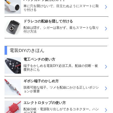
車に穴を開けないで、目立たぬようにスマートに取
り付ける
ドラレコの配線を隠して付ける
配線は隠す。シガーは塞がず。最もスマートな取り
付け方法
電装DIYのきほん
電工ペンチの使い方
端子をかしめる電装DIY必須工具。配線の切断・被
覆剥きにも
ギボシ端子のかしめ方
脱着可能な端子。ツメを配線にかける正しいポジシ
ョンが重要
エレクトロタップの使い方
配線分岐・電源取り出しができるコネクター。ハン
ダは不要