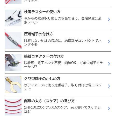
検電テスターの使い方
車からの電源取り出しの場面で使う。登場頻度は最
多レベル
圧着端子の付け方
脱着しない配線の接続に。結線部がコンパクトでハ
ンダ不要
接続コネクターの付け方
脱着可。電工ペンチ不要。細線OK。ギボシ端子キラ
ーかも!?
クワ型端子のかしめ方
ボディアースに使う定番端子。取り付けは電工ペン
チで
配線の太さ（スケア）の選び方
定番は0.2スケアと0.5スケア。sqと書いてスケアと
読む