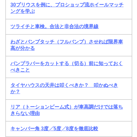
30プリウスを例に、プロショップ流ホイールマッチ
ングを学ぶ
ツライチと車検。合法と非合法の境界線
わざとバンプタッチ（フルバンプ）させれば限界車
高が分かる
バンプラバーをカットする（切る）前に知っておく
べきこと
タイヤハウスの天井は叩くべきか？ 叩かぬべき
か？
リア（トーションビーム式）が車高調だけでは落ち
きらない理由
キャンバー角 3度╱5度╱8度を徹底比較