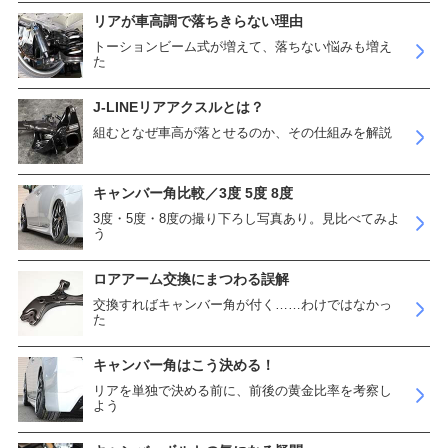
リアが車高調で落ちきらない理由
トーションビーム式が増えて、落ちない悩みも増え
た
J-LINEリアアクスルとは？
組むとなぜ車高が落とせるのか、その仕組みを解説
キャンバー角比較／3度 5度 8度
3度・5度・8度の撮り下ろし写真あり。見比べてみよ
う
ロアアーム交換にまつわる誤解
交換すればキャンバー角が付く……わけではなかっ
た
キャンバー角はこう決める！
リアを単独で決める前に、前後の黄金比率を考察し
よう