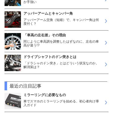
か手強い
アッパーアームとキャンバー角
アッパーアーム交換（短縮）で、キャンバー角は何
度付く？
「車高の左右差」その理由
同じように車高調を調整したはずなのに、左右の車
高が違う!?
ドライブシャフトのドン突きとは
「ドラシャのドン突き」とはどういう状況なのか。
解消策は？
最近の注目記事
ミラーリングに必要なもの
車でスマホのミラーリングを始める、初心者向け導
入ガイド