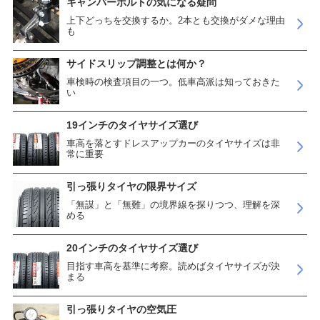
キャンバーボルトの気になる疑問
上下どっちを交換するか。2本とも交換がダメな理由
も
サイドスリップ調整とは何か？
車検時の検査項目の一つ。低車高派は知っておきた
い
19インチのタイヤサイズ選び
車高を落とすドレスアップカーのタイヤサイズは非
常に重要
引っ張りタイヤの限界サイズ
「無謀」と「無難」の境界線を探りつつ、理解を深
める
20インチのタイヤサイズ選び
目指す車高を基準に考察。読めばタイヤサイズが決
まる
引っ張りタイヤの空気圧