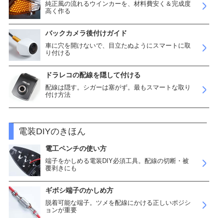
純正風の流れるウインカーを、材料費安く＆完成度
高く作る
バックカメラ後付けガイド
車に穴を開けないで、目立たぬようにスマートに取
り付ける
ドラレコの配線を隠して付ける
配線は隠す。シガーは塞がず。最もスマートな取り
付け方法
電装DIYのきほん
電工ペンチの使い方
端子をかしめる電装DIY必須工具。配線の切断・被
覆剥きにも
ギボシ端子のかしめ方
脱着可能な端子。ツメを配線にかける正しいポジシ
ョンが重要