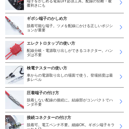
端子をかしめる電装DIY必須工具。配線の切断・被
覆剥きにも
ギボシ端子のかしめ方
脱着可能な端子。ツメを配線にかける正しいポジシ
ョンが重要
エレクトロタップの使い方
配線分岐・電源取り出しができるコネクター。ハン
ダは不要
検電テスターの使い方
車からの電源取り出しの場面で使う。登場頻度は最
多レベル
圧着端子の付け方
脱着しない配線の接続に。結線部がコンパクトでハ
ンダ不要
接続コネクターの付け方
脱着可。電工ペンチ不要。細線OK。ギボシ端子キラ