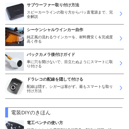
サブウーファー取り付け方法
スピーカーラインの取り方からバッ直電源まで、完
全解説
シーケンシャルウインカー自作
純正風の流れるウインカーを、材料費安く＆完成度
高く作る
バックカメラ後付けガイド
車に穴を開けないで、目立たぬようにスマートに取
り付ける
ドラレコの配線を隠して付ける
配線は隠す。シガーは塞がず。最もスマートな取り
付け方法
電装DIYのきほん
電工ペンチの使い方