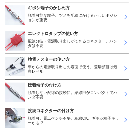
ギボシ端子のかしめ方
脱着可能な端子。ツメを配線にかける正しいポジシ
ョンが重要
エレクトロタップの使い方
配線分岐・電源取り出しができるコネクター。ハン
ダは不要
検電テスターの使い方
車からの電源取り出しの場面で使う。登場頻度は最
多レベル
圧着端子の付け方
脱着しない配線の接続に。結線部がコンパクトでハ
ンダ不要
接続コネクターの付け方
脱着可。電工ペンチ不要。細線OK。ギボシ端子キラ
ーかも!?