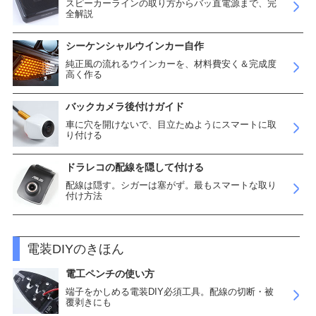
スピーカーラインの取り方からバッ直電源まで、完
全解説
シーケンシャルウインカー自作
純正風の流れるウインカーを、材料費安く＆完成度
高く作る
バックカメラ後付けガイド
車に穴を開けないで、目立たぬようにスマートに取
り付ける
ドラレコの配線を隠して付ける
配線は隠す。シガーは塞がず。最もスマートな取り
付け方法
電装DIYのきほん
電工ペンチの使い方
端子をかしめる電装DIY必須工具。配線の切断・被
覆剥きにも