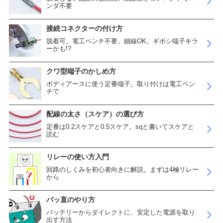
ンダ不要
接続コネクターの付け方
脱着可。電工ペンチ不要。細線OK。ギボシ端子キラ
ーかも!?
クワ型端子のかしめ方
ボディアースに使う定番端子。取り付けは電工ペン
チで
配線の太さ（スケア）の選び方
定番は0.2スケアと0.5スケア。sqと書いてスケアと
読む
リレーの使い方入門
回路のしくみを初心者向きに解説。まずは4極リレー
から
バッ直のやり方
バッテリーからダイレクトに、安定した電源を取り
出す方法