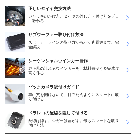
正しいタイヤ交換方法
ジャッキのかけ方、タイヤの外し方・付け方をプロ
に教わる
サブウーファー取り付け方法
スピーカーラインの取り方からバッ直電源まで、完
全解説
シーケンシャルウインカー自作
純正風の流れるウインカーを、材料費安く＆完成度
高く作る
バックカメラ後付けガイド
車に穴を開けないで、目立たぬようにスマートに取
り付ける
ドラレコの配線を隠して付ける
配線は隠す。シガーは塞がず。最もスマートな取り
付け方法