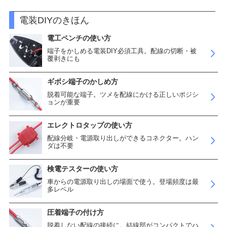
電装DIYのきほん
電工ペンチの使い方
端子をかしめる電装DIY必須工具。配線の切断・被
覆剥きにも
ギボシ端子のかしめ方
脱着可能な端子。ツメを配線にかける正しいポジシ
ョンが重要
エレクトロタップの使い方
配線分岐・電源取り出しができるコネクター。ハン
ダは不要
検電テスターの使い方
車からの電源取り出しの場面で使う。登場頻度は最
多レベル
圧着端子の付け方
脱着しない配線の接続に。結線部がコンパクトでハ